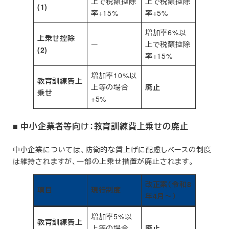
上で税額控除
上で税額控除
(1)
率+15%
率+5%
増加率6%以
上乗せ控除
ー
上で税額控除
(2)
率+15%
増加率10%以
教育訓練費上
上等の場合
廃止
乗せ
+5%
■ 中小企業者等向け：教育訓練費上乗せの廃止
中小企業については、防衛的な賃上げに配慮しベースの制度
は維持されますが、一部の上乗せ措置が廃止されます。
改正案（令和8
項目
現行制度
年4月～）
増加率5%以
教育訓練費上
上等の場合
廃止