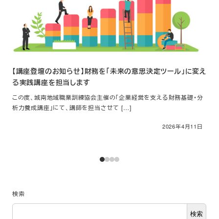
【講座登壇のお知らせ】財務を「未来の意思決定ツール」に変え
ホ
る実践講座を担当します
ホー
さま
この度、城南地域職業訓練協会主催の「企業経営を支える財務基礎・分
析力養成講座」にて、講師を担当させて […]
2026年4月11日
投稿日
検索
検索