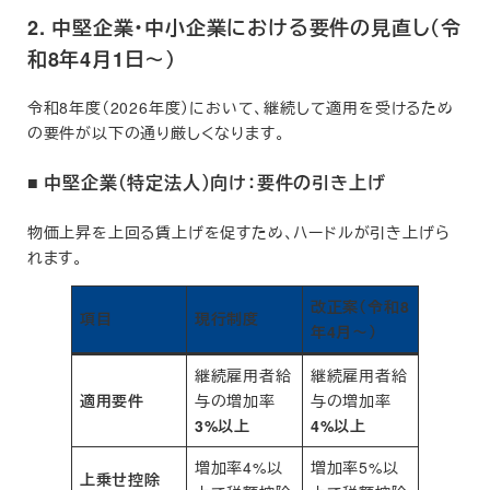
2. 中堅企業・中小企業における要件の見直し（令
和8年4月1日～）
令和8年度（2026年度）において、継続して適用を受けるため
の要件が以下の通り厳しくなります。
■ 中堅企業（特定法人）向け：要件の引き上げ
物価上昇を上回る賃上げを促すため、ハードルが引き上げら
れます。
改正案（令和8
項目
現行制度
年4月～）
継続雇用者給
継続雇用者給
適用要件
与の増加率
与の増加率
3%以上
4%以上
増加率4%以
増加率5%以
上乗せ控除