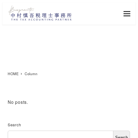
Skip
to
main
content
Column
HOME
Column
No posts.
Search
Search